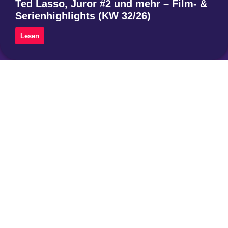
Ted Lasso, Juror #2 und mehr – Film- &
Serienhighlights (KW 32/26)
Lesen
Instagram
Threads
Mastodon
Über uns
Impressum
Datenschutzerklärung
Privatsphäre-Einstellungen ändern
Historie der Privatsphäre-Einstellungen
Einwilligungen widerrufen