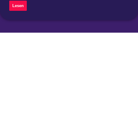
Lesen
Instagram
Threads
Mastodon
Über uns
Impressum
Datenschutzerklärung
Privatsphäre-Einstellungen ändern
Historie der Privatsphäre-Einstellungen
Einwilligungen widerrufen