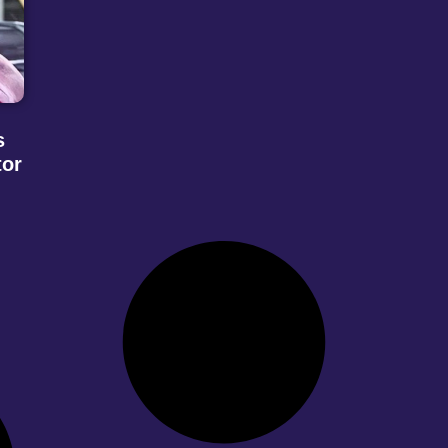
s
tor