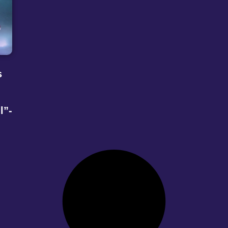
s
l”-