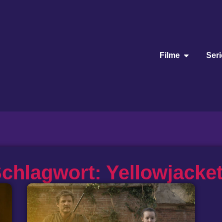
Filme
Ser
chlagwort: Yellowjacke