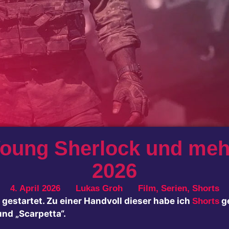
oung Sherlock und meh
2026
4. April 2026
Lukas Groh
Film
,
Serien
,
Shorts
 gestartet. Zu einer Handvoll dieser habe ich
ge
Shorts
und „Scarpetta“.