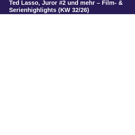
Ted Lasso, Juror #2 und mehr – Film- &
Serienhighlights (KW 32/26)
Lesen
Instagram
Threads
Mastodon
Über uns
Impressum
Datenschutzerklärung
Privatsphäre-Einstellungen ändern
Historie der Privatsphäre-Einstellungen
Einwilligungen widerrufen