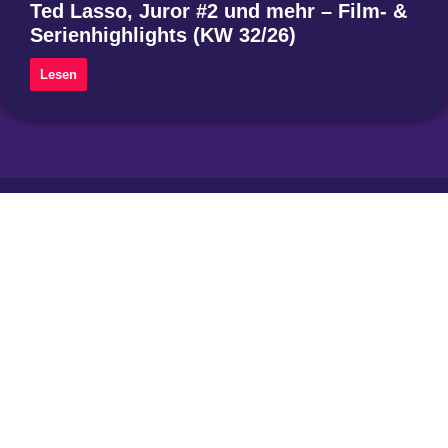
Ted Lasso, Juror #2 und mehr – Film- &
Serienhighlights (KW 32/26)
Lesen
Instagram
Threads
Mastodon
Über uns
Impressum
Datenschutzerklärung
Privatsphäre-Einstellungen ändern
Historie der Privatsphäre-Einstellungen
Einwilligungen widerrufen