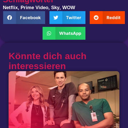
Netflix
,
Prime Video
,
Sky
,
WOW
Facebook
Twitter
Reddit
WhatsApp
Könnte dich auch
interessieren