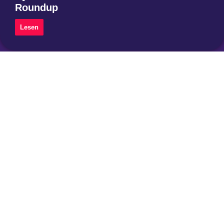
Roundup
Lesen
Instagram
Threads
Mastodon
Über uns
Impressum
Datenschutzerklärung
Privatsphäre-Einstellungen ändern
Historie der Privatsphäre-Einstellungen
Einwilligungen widerrufen