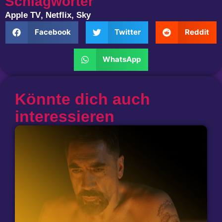
Schlagwörter
Apple TV
,
Netflix
,
Sky
Facebook
Twitter
Reddit
WhatsApp
Könnte dich auch
interessieren