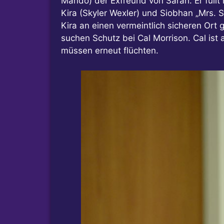
Mando) der Exfreund von Sarah. Er füllt
Kira (Skyler Wexler) und Siobhan „Mrs. 
Kira an einen vermeintlich sicheren Ort 
suchen Schutz bei Cal Morrison. Cal ist
müssen erneut flüchten.