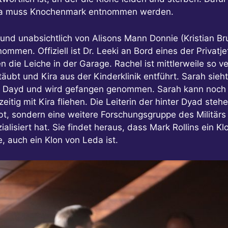
Kira muss Knochenmark entnommen werden.
 und unabsichtlich von Alisons Mann Donnie (Kristian Br
mmen. Offiziell ist Dr. Leeki an Bord eines der Privatj
 die Leiche in der Garage. Rachel ist mittlerweile so ver
täubt und Kira aus der Kinderklinik entführt. Sarah sieh
h Dayd und wird gefangen genommen. Sarah kann noch ku
zeitig mit Kira fliehen. Die Leiterin der hinter Dyad st
ibt, sondern eine weitere Forschungsgruppe des Militärs 
lisiert hat. Sie findet heraus, dass Mark Rollins ein Klo
, auch ein Klon von Leda ist.