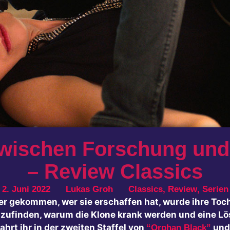
wischen Forschung und S
– Review Classics
2. Juni 2022
Lukas Groh
Classics
,
Review
,
Serien
r gekommen, wer sie erschaffen hat, wurde ihre Toch
zufinden, warum die Klone krank werden und eine Lö
hrt ihr in der zweiten Staffel von
und 
“Orphan Black”