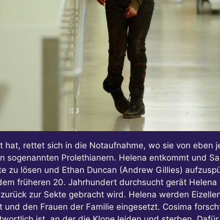
 hat, rettet sich in die Notaufnahme, wo sie von eben j
en sogenannten Prolethianern. Helena entkommt und Sa
te zu lösen und Ethan Duncan (Andrew Gillies) aufzuspü
dem früheren 20. Jahrhundert durchsucht gerät Helena i
und zurück zur Sekte gebracht wird. Helena werden Eize
t und den Frauen der Familie eingesetzt. Cosima forsch
wortlich ist, an der die Klone leiden und sterben. Dafür