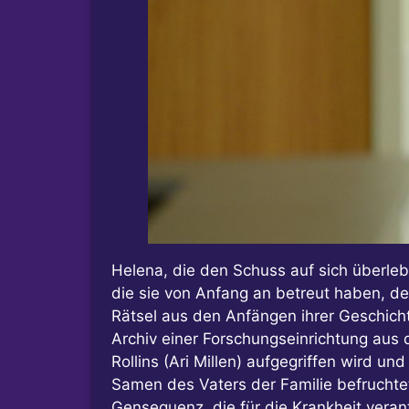
Helena, die den Schuss auf sich überlebt
die sie von Anfang an betreut haben, d
Rätsel aus den Anfängen ihrer Geschich
Archiv einer Forschungseinrichtung aus 
Rollins (Ari Millen) aufgegriffen wird 
Samen des Vaters der Familie befruchte
Gensequenz, die für die Krankheit verant