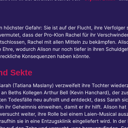
n höchster Gefahr: Sie ist auf der Flucht, ihre Verfolger
 vermutet, dass der Pro-Klon Rachel für ihr Verschwinden
 entschlossen, Rachel mit allen Mitteln zu bekämpfen. Al
e Ehre, wodurch Alison nur noch tiefer in ihren Schuldg
chreckliche Konsequenzen haben könnte.
nd Sekte
Sarah (Tatiana Maslany) verzweifelt ihre Tochter wieder
an Beths Kollegen Arthur Bell (Kevin Hanchard), der z
ten Todesfälle neu aufrollt und entdeckt, dass Sarah 
n ihr Geheimnis einweihen, damit er ihr hilft. Alison ha
 versucht weiter, ihre Rolle bei einem Laien-Musical aus
ufhin sie in eine Entzugsklinik eingeliefert wird. In der 