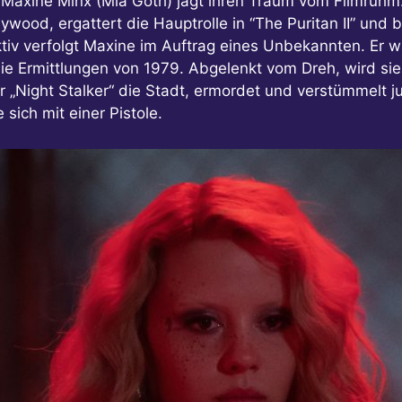
n Maxine Minx (Mia Goth) jagt ihren Traum vom Filmruh
wood, ergattert die Hauptrolle in “The Puritan II” und 
ktiv verfolgt Maxine im Auftrag eines Unbekannten. Er w
die Ermittlungen von 1979. Abgelenkt vom Dreh, wird sie
 der „Night Stalker“ die Stadt, ermordet und verstümmelt
sich mit einer Pistole.