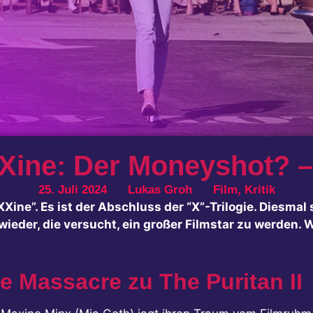
ine: Der Moneyshot? – 
25. Juli 2024
Lukas Groh
Film
,
Kritik
ne”. Es ist der Abschluss der “X”-Trilogie. Diesmal 
eder, die versucht, ein großer Filmstar zu werden. 
 Massacre zu The Puritan II