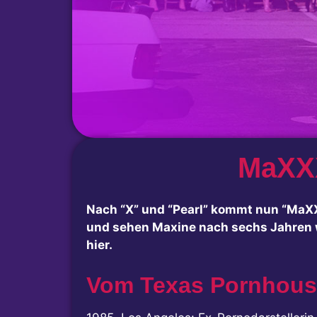
MaXXX
Nach “X” und “Pearl” kommt nun “MaXXXi
und sehen Maxine nach sechs Jahren wi
hier.
Vom Texas Pornhouse