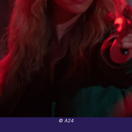
© A24