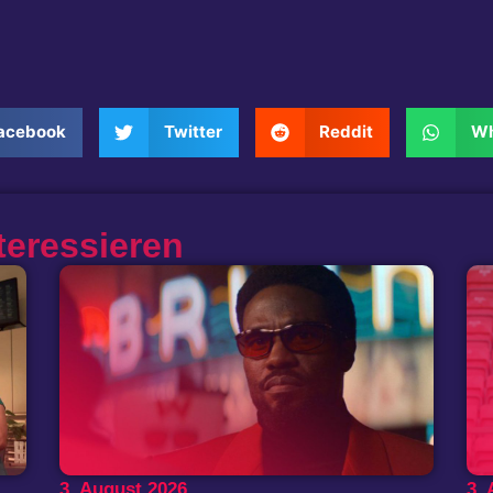
acebook
Twitter
Reddit
Wh
teressieren
3. August 2026
3.