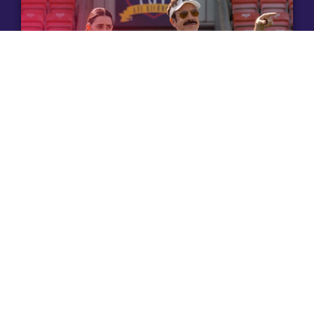
3. August 2026
Ted Lasso, Juror #2 und mehr – Film- &
Serienhighlights (KW 32/26)
Lesen