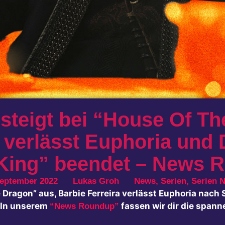
steigt bei “House Of Th
a verlässt Euphoria und 
 King” beendet – News 
September 2022
Lukas Groh
News
,
Serien
,
Serien 
 Dragon” aus, Barbie Ferreira verlässt Euphoria nach
. In unserem
fassen wir dir die span
“News Roundup”