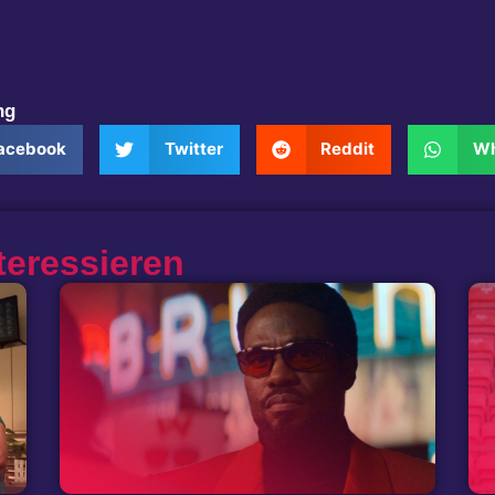
ng
acebook
Twitter
Reddit
Wh
teressieren