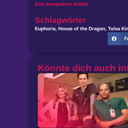
Zum kompletten Artikel
Schlagwörter
Euphoria
,
House of the Dragon
,
Tulsa Ki
F
Könnte dich auch in