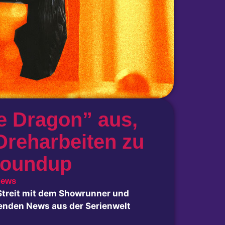
e Dragon” aus,
Dreharbeiten zu
Roundup
News
 Streit mit dem Showrunner und
nenden News aus der Serienwelt