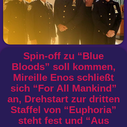
Spin-off zu “Blue
Bloods” soll kommen,
Mireille Enos schließt
sich “For All Mankind”
an, Drehstart zur dritten
Staffel von “Euphoria”
steht fest und “Aus