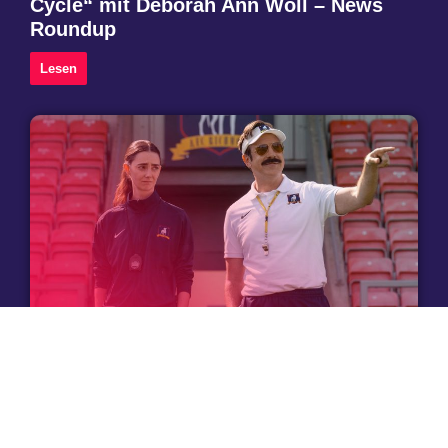
Cycle“ mit Deborah Ann Woll – News
Roundup
Lesen
3. August 2026
Ted Lasso, Juror #2 und mehr – Film- &
Serienhighlights (KW 32/26)
Lesen