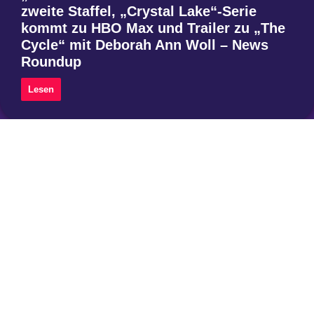
zweite Staffel, „Crystal Lake“-Serie
kommt zu HBO Max und Trailer zu „The
Cycle“ mit Deborah Ann Woll – News
Roundup
Lesen
Instagram
Threads
Mastodon
Über uns
Impressum
Datenschutzerklärung
Privatsphäre-Einstellungen ändern
Historie der Privatsphäre-Einstellungen