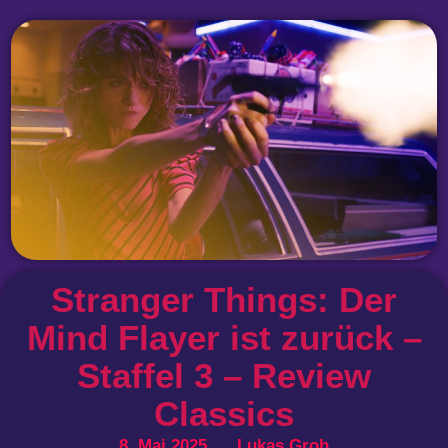
Stranger Things: Der
Mind Flayer ist zurück –
Staffel 3 – Review
Classics
8. Mai 2025
Lukas Groh