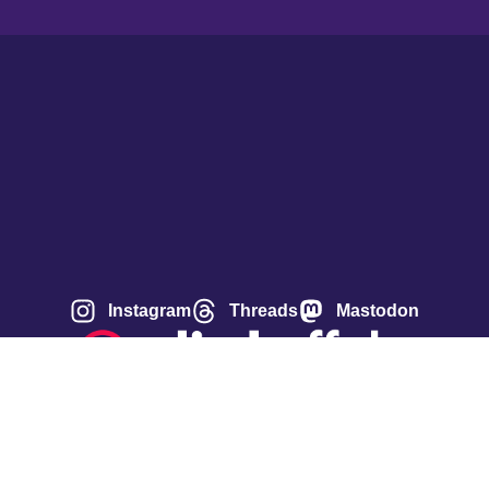
Instagram
Threads
Mastodon
Über uns
Impressum
Datenschutzerklärung
n ändern
Historie der Privatsphäre-Einstellungen