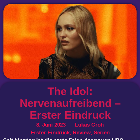
The Idol:
Nervenaufreibend –
Erster Eindruck
8. Juni 2023
Lukas Groh
Erster Eindruck
,
Review
,
Serien