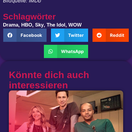
Bildquelle: IMDb
Schlagwörter
Drama
,
HBO
,
Sky
,
The Idol
,
WOW
Facebook
Twitter
Reddit
WhatsApp
Könnte dich auch
interessieren