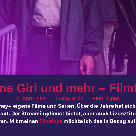
e Girl und mehr – Film
5. April 2025
Lukas Groh
Film
,
Tipps
ey+ eigene Filme und Serien. Über die Jahre hat sich
aut. Der Streamingdienst bietet, aber auch Lizenztit
ren. Mit meinen
möchte ich das in Bezug auf
Filmtipps