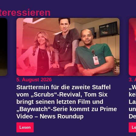
teressieren
5. August 2026
3.
Starttermin für die zweite Staffel
„W
vom „Scrubs“-Revival, Tom Six
ke
bringt seinen letzten Film und
La
„Baywatch“-Serie kommt zu Prime
un
Video – News Roundup
De
Lesen
L