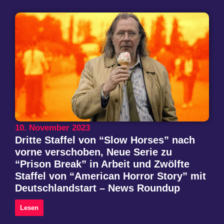
10. November 2023
Dritte Staffel von “Slow Horses” nach
vorne verschoben, Neue Serie zu
“Prison Break” in Arbeit und Zwölfte
Staffel von “American Horror Story” mit
Deutschlandstart – News Roundup
Lesen